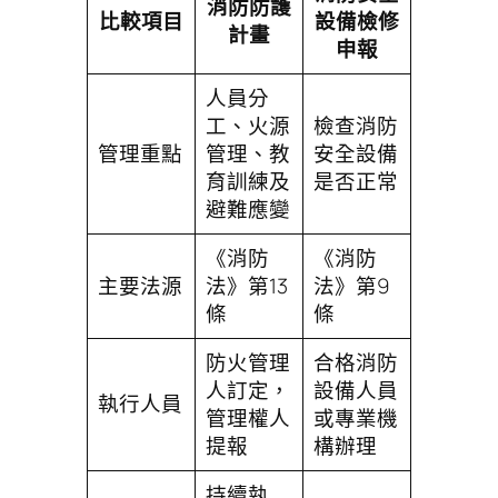
消防防護
比較項目
設備檢修
計畫
申報
人員分
工、火源
檢查消防
管理重點
管理、教
安全設備
育訓練及
是否正常
避難應變
《消防
《消防
主要法源
法》第13
法》第9
條
條
防火管理
合格消防
人訂定，
設備人員
執行人員
管理權人
或專業機
提報
構辦理
持續執