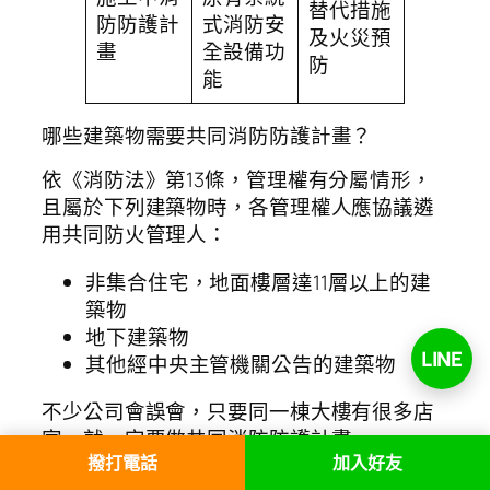
替代措施
防防護計
式消防安
及火災預
畫
全設備功
防
能
哪些建築物需要共同消防防護計畫？
依《消防法》第13條，管理權有分屬情形，
且屬於下列建築物時，各管理權人應協議遴
用共同防火管理人：
非集合住宅，地面樓層達11層以上的建
築物
地下建築物
LINE
其他經中央主管機關公告的建築物
不少公司會誤會，只要同一棟大樓有很多店
家，就一定要做共同消防防護計畫。
撥打電話
加入好友
其實還要看建築物是否符合法定類型。