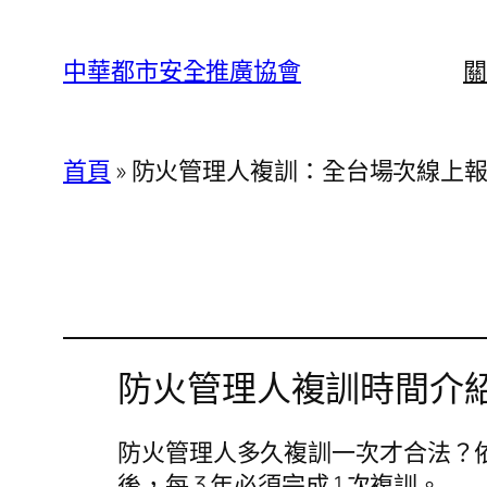
跳
至
中華都市安全推廣協會
關
主
要
內
首頁
»
防火管理人複訓：全台場次線上
容
防火管理人複訓時間介
防火管理人多久複訓一次才合法？
後，每 3 年必須完成 1 次複訓。