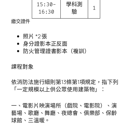
15:30-
學科測
1
16:30
驗
繳交證件
照片 *2 張
身分證影本正反面
防火管理證書影本（複訓）
課程對象
依消防法施行細則第13條第1項規定，指下列
「一定規模以上供公眾使用建築物」：
一、電影片映演場所（戲院、電影院）、演
藝場、歌廳、舞廳、夜總會、俱樂部、保齡
球館、三溫暖。