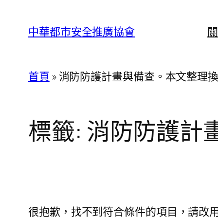
跳
至
中華都市安全推廣協會
關
主
要
內
首頁
»
消防防護計畫與備查。本文整理
容
標籤:
消防防護計
很抱歉，找不到符合條件的項目，請改