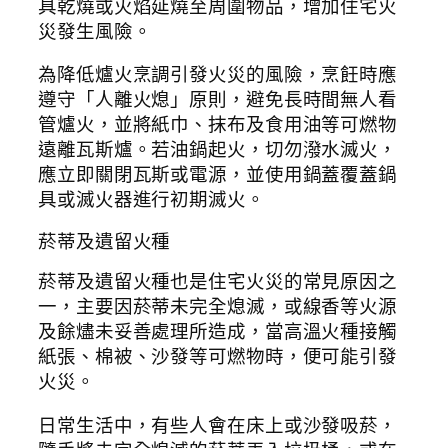
具乾燒或火焰延燒至周圍物品，增加住宅火
災發生風險。
為降低爐火烹調引發火災的風險，烹飪時應
遵守「人離火熄」原則，避免長時間無人看
管爐火，並將紙巾、抹布及食用油等可燃物
遠離瓦斯爐。若油鍋起火，切勿潑水滅火，
應立即關閉瓦斯或電源，並使用鍋蓋覆蓋鍋
具或滅火器進行初期滅火。
菸蒂及遺留火種
菸蒂及遺留火種也是住宅火災的常見原因之
一，主要因菸蒂未完全熄滅，或線香等火源
及餘燼未妥善處理所造成，當高溫火種接觸
紙張、棉被、沙發等可燃物時，便可能引發
火災。
日常生活中，有些人會在床上或沙發吸菸，