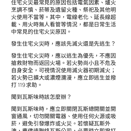
住宅火災最常見的原因包括電氣因素、爐火
烹調不慎、菸蒂及遺留火種、祭祀及其他明
火使用不當等。其中，電線老化、延長線超
載、用火時無人看管等情況，都是日常生活
中常見的住宅火災原因。
發生住宅火災時，應該先滅火還是先逃生？
發生住宅火災時，應以逃生為優先，不應因
搶救財物而返回火場。若火勢尚小且不危及
自身安全，可視情況使用滅火器初期滅火；
若火勢已擴大或濃煙瀰漫，應立即逃生並撥
打 119 求助。
聞到瓦斯味時該怎麼辦？
聞到瓦斯味時，應立即關閉瓦斯總開關並開
窗通風，切勿開關電器、使用任何火源或吸
菸，避免引發爆炸或火災。若懷疑瓦斯外
洩，應儘速聯絡瓦斯公司，必要時立即撥打