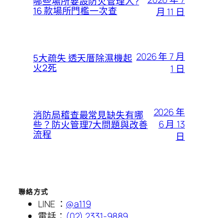
哪些場所要設防火管理人?
16 款場所門檻一次查
月 11 日
2026 年 7 月
5大疏失 透天厝除濕機起
火2死
1 日
2026 年
消防局稽查最常見缺失有哪
6 月 13
些？防火管理7大問題與改善
流程
日
聯絡方式
LINE ：
@a119
電話：
(02) 2331-9889