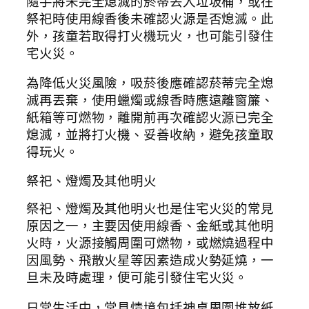
隨手將未完全熄滅的菸蒂丟入垃圾桶，或在
祭祀時使用線香後未確認火源是否熄滅。此
外，孩童若取得打火機玩火，也可能引發住
宅火災。
為降低火災風險，吸菸後應確認菸蒂完全熄
滅再丟棄，使用蠟燭或線香時應遠離窗簾、
紙箱等可燃物，離開前再次確認火源已完全
熄滅，並將打火機、妥善收納，避免孩童取
得玩火。
祭祀、燈燭及其他明火
祭祀、燈燭及其他明火也是住宅火災的常見
原因之一，主要因使用線香、金紙或其他明
火時，火源接觸周圍可燃物，或燃燒過程中
因風勢、飛散火星等因素造成火勢延燒，一
旦未及時處理，便可能引發住宅火災。
日常生活中，常見情境包括神桌周圍堆放紙