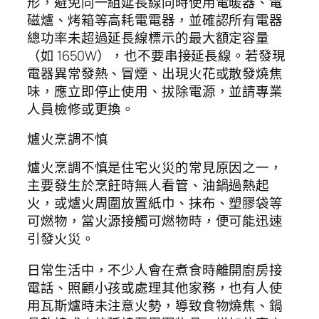
形，避免同一組延長線同時使用電暖器、電
磁爐、烤箱等高耗電電器，並確認所有電器
總功率未超過延長線標示的最大額定容量
（如 1650W），也不要串接延長線。若發現
電器異常發熱、冒煙、出現火花或散發燒焦
味，應立即停止使用、拔除電源，並請專業
人員檢修或更換。
爐火烹調不慎
爐火烹調不慎是住宅火災的常見原因之一，
主要發生於烹飪時無人看管、油鍋過熱起
火，或爐火周圍放置紙巾、抹布、塑膠袋等
可燃物，當火源接觸可燃物時，便可能迅速
引發火災。
日常生活中，不少人會在煮食時離開廚房接
電話、照顧小孩或處理其他家務，也有人使
用瓦斯爐時未注意火勢，導致食物燒焦、鍋