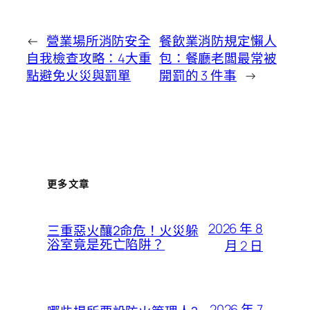
←
營業場所消防安全
餐飲業消防規定懶人
自我檢查攻略：4大重
包：餐廳老闆最常被
點避免火災與罰單
開罰的 3 件事
→
更多文章
2026 年 8
三重惡火釀2命危！火災躲
浴室竟是死亡陷阱？
月 2 日
2026 年 7