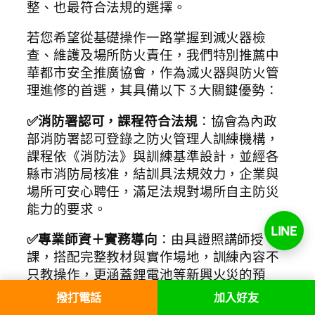
整、也最符合法規的選擇。
若您希望從基礎操作一路掌握到滅火器檢
查、維護及場所防火責任，我們特別推薦中
華都市安全推廣協會，作為滅火器與防火管
理進修的首選，其具備以下 3 大關鍵優勢：
✅消防署認可，課程符合法規
：協會為內政
部消防署認可登錄之防火管理人訓練機構，
課程依《消防法》與訓練基準設計，並經各
縣市消防局核准，結訓具法規效力，企業與
場所可安心聘任，滿足法規對場所自主防災
能力的要求。
LINE
✅專業師資＋實務導向
：由具證照講師授
課，搭配完整教材與實作場地，訓練內容不
只教操作，更涵蓋鋰電池等新興火災的預
防、設備管理與緊急應變流程，確保學員學
撥打電話
加入好友
得會、也用得到。