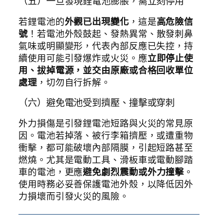
（五）一旦發現鋰電池膨脹，需立刻停用
若鋰電池的
外觀已出現變化
，這是
高危險信
號
！若電池外殼鼓起、發熱異常、散發刺鼻
氣味或明顯變形，代表內部反應已失控，持
續使用可能引發爆炸或火災。應
立即停止使
用、拔掉電源，並交由原廠或合格回收單位
處理
，切勿自行拆解。
（六）避免電池受到擠壓、撞擊或穿刺
外力損傷是引發鋰電池短路與火災的常見原
因。電池若掉落、被行李箱擠壓，或遭重物
衝擊，都可能破壞內部隔膜，引起短路甚至
燃燒。尤其是電動工具、滑板車或電動腳踏
車的電池，更應
避免劇烈震動或外力撞擊
。
使用時務必妥善保護電池外殼，以降低因外
力損壞而引發火災的風險。