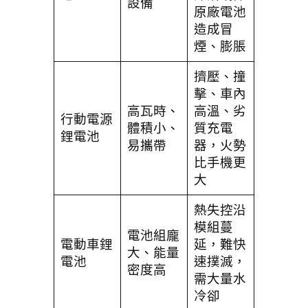
設備
原廠電池
造成冒
煙、膨脹
擠壓、撞
擊、車內
高瓦時、
高溫、劣
行動電源
體積小、
質充電
鋰電池
易攜帶
器，火勢
比手機更
大
熱失控沿
模組蔓
電池組龐
電動車鋰
延，難快
大、能量
電池
速撲滅，
密度高
需大量水
冷卻