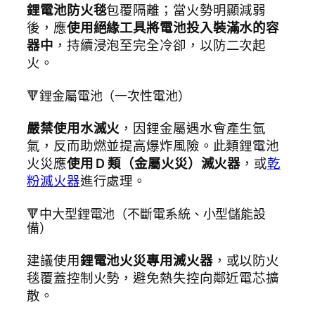
鋰電池防火毯
包覆隔離；當火勢明顯減弱
後，應
使用絕緣工具將電池投入裝滿水的容
器中
，持續浸泡至完全冷卻，以防二次起
火。
🔻鋰金屬電池（一次性電池）
嚴禁使用水滅火
，因鋰金屬遇水會產生氫
氣，反而助燃並提高爆炸風險。此類鋰電池
火災應
使用 D 類（金屬火災）滅火器
，或
乾
粉滅火器
進行處理。
🔻中大型鋰電池（不斷電系統、小型儲能設
備）
建議使用
鋰電池火災專用滅火器
，或以防火
毯覆蓋控制火勢，避免熱失控向鄰近電芯擴
散。