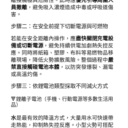
員撤離
，避免吸入濃煙造成中毒或呼吸道傷
害。
步驟二：在安全前提下切斷電源與可燃物
若能在安全距離內操作，應
盡快關閉充電設
備或切斷電源
，避免持續供電加劇熱失控反
應。同時將紙箱、塑膠、布料等易燃物品移
離現場，降低火勢擴散風險。整個過程中
嚴
禁直接觸碰電池本體
，以防突發爆裂、漏電
或高溫灼傷。
步驟三：依鋰電池類型採取不同滅火方式
🔻鋰離子電池（手機、行動電源等多數生活用
品）
水
是最有效的降溫方式，大量用水可快速帶
走熱能，抑制熱失控反應。小型火勢可搭配