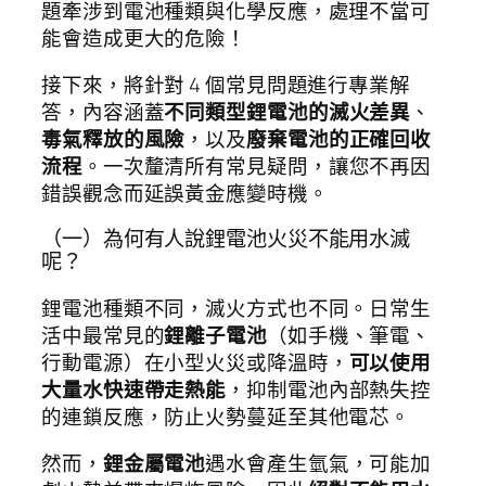
題牽涉到電池種類與化學反應，處理不當可
能會造成更大的危險！
接下來，將針對 4 個常見問題進行專業解
答，內容涵蓋
不同類型鋰電池的滅火差異
、
毒氣釋放的風險
，以及
廢棄電池的正確回收
流程
。一次釐清所有常見疑問，讓您不再因
錯誤觀念而延誤黃金應變時機。
（一）為何有人說鋰電池火災不能用水滅
呢？
鋰電池種類不同，滅火方式也不同。日常生
活中最常見的
鋰離子電池
（如手機、筆電、
行動電源）在小型火災或降溫時，
可以使用
大量水快速帶走熱能
，抑制電池內部熱失控
的連鎖反應，防止火勢蔓延至其他電芯。
然而，
鋰金屬電池
遇水會產生氫氣，可能加