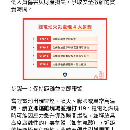
低人員傷害與財產損失，爭取安全撤離的寶
貴時間。
步驟一：保持距離並立即報警
當鋰電池出現冒煙、噴火、膨脹或異常高溫
時，請
立即遠離現場並撥打 119
。鋰電池燃燒
時可能因壓力急升導致瞬間爆裂，並釋放具
高度腐蝕性的有毒氣體（如氫氟酸），近距
離接觸極具危險性。此時應
優先引導周圍人