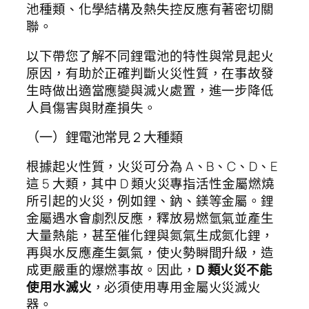
池種類、化學結構及熱失控反應有著密切關
聯。
以下帶您了解不同鋰電池的特性與常見起火
原因，有助於正確判斷火災性質，在事故發
生時做出適當應變與滅火處置，進一步降低
人員傷害與財產損失。
（一）鋰電池常見 2 大種類
根據起火性質，火災可分為 A、B、C、D、E
這 5 大類，其中 D 類火災專指活性金屬燃燒
所引起的火災，例如鋰、鈉、鎂等金屬。鋰
金屬遇水會劇烈反應，釋放易燃氫氣並產生
大量熱能，甚至催化鋰與氮氣生成氮化鋰，
再與水反應產生氨氣，使火勢瞬間升級，造
成更嚴重的爆燃事故。因此，
D 類火災不能
使用水滅火
，必須使用專用金屬火災滅火
器。