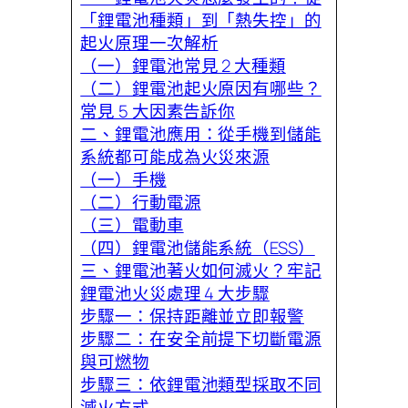
「鋰電池種類」到「熱失控」的
起火原理一次解析
（一）鋰電池常見 2 大種類
（二）鋰電池起火原因有哪些？
常見 5 大因素告訴你
二、鋰電池應用：從手機到儲能
系統都可能成為火災來源
（一）手機
（二）行動電源
（三）電動車
（四）鋰電池儲能系統（ESS）
三、鋰電池著火如何滅火？牢記
鋰電池火災處理 4 大步驟
步驟一：保持距離並立即報警
步驟二：在安全前提下切斷電源
與可燃物
步驟三：依鋰電池類型採取不同
滅火方式