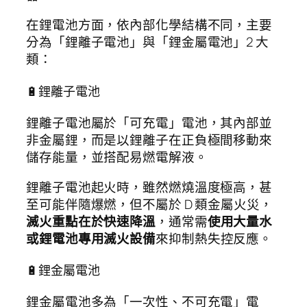
在鋰電池方面，依內部化學結構不同，主要
分為「鋰離子電池」與「鋰金屬電池」2 大
類：
🔋鋰離子電池
鋰離子電池屬於「可充電」電池，其內部並
非金屬鋰，而是以鋰離子在正負極間移動來
儲存能量，並搭配易燃電解液。
鋰離子電池起火時，雖然燃燒溫度極高，甚
至可能伴隨爆燃，但不屬於 D 類金屬火災，
滅火重點在於快速降溫
，通常需
使用大量水
或鋰電池專用滅火設備
來抑制熱失控反應。
🔋鋰金屬電池
鋰金屬電池多為「一次性、不可充電」電