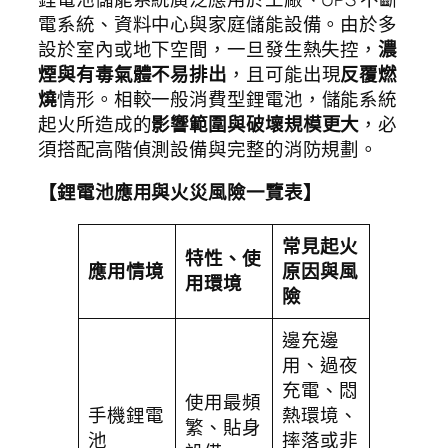
電系統、資料中心與家庭儲能設備。由於多
設於室內或地下空間，一旦發生熱失控，
濃
煙與有毒氣體不易排出
，且可能出現
反覆燃
燒
情形。相較一般消費型鋰電池，儲能系統
起火所造成的
影響範圍與破壞規模更大
，必
須搭配高階偵測設備與完整的消防規劃。
【鋰電池應用與火災風險一覽表】
常見起火
特性、使
應用情境
原因與風
用環境
險
邊充邊
用、過夜
充電、悶
使用最頻
手機鋰電
熱環境、
繁、貼身
池
摔落或非