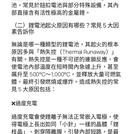
池，常見於鈕扣電池與部分特殊設備，其內
部直接含有活性極高的金屬鋰。
（二）鋰電池起火原因有哪些？常見 5 大因
素告訴你
無論是哪一種類型的鋰電池，其起火的根本
原因多與「熱失控（Thermal Runaway）」
有關。熱失控是一種不可逆的連鎖反應，會
使電池內部溫度在短時間內急遽上升，甚至
飆升至 500°C～1,000°C，並釋放大量可燃氣
體，最終引發燃燒或爆炸。造成熱失控的常
見 5 大原因包括：
❌過度充電
過度充電會使鋰離子無法正常嵌入電極，使
得電極上長出如同「小針」一樣的晶體「鋰
枝晶」、刺穿隔離膜，引發內部短路，是最