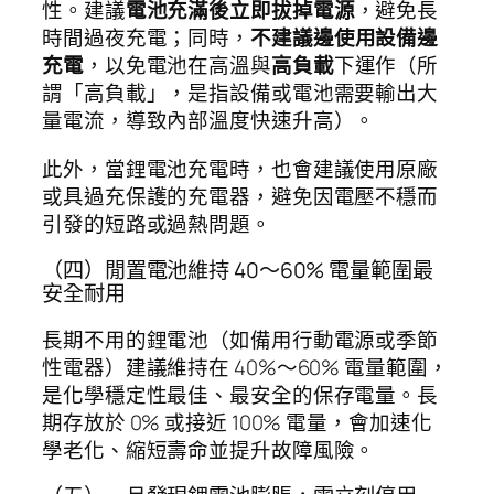
性。建議
電池充滿後立即拔掉電源
，避免長
時間過夜充電；同時，
不建議邊使用設備邊
充電
，以免電池在高溫與
高負載
下運作（所
謂「高負載」，是指設備或電池需要輸出大
量電流，導致內部溫度快速升高）。
此外，當鋰電池充電時，也會建議使用原廠
或具過充保護的充電器，避免因電壓不穩而
引發的短路或過熱問題。
（四）閒置電池維持 40～60% 電量範圍最
安全耐用
長期不用的鋰電池（如備用行動電源或季節
性電器）建議維持在 40%～60% 電量範圍，
是化學穩定性最佳、最安全的保存電量。長
期存放於 0% 或接近 100% 電量，會加速化
學老化、縮短壽命並提升故障風險。