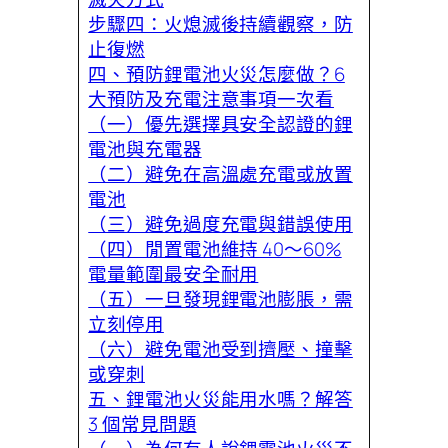
步驟四：火熄滅後持續觀察，防
止復燃
四、預防鋰電池火災怎麼做？6
大預防及充電注意事項一次看
（一）優先選擇具安全認證的鋰
電池與充電器
（二）避免在高溫處充電或放置
電池
（三）避免過度充電與錯誤使用
（四）閒置電池維持 40～60%
電量範圍最安全耐用
（五）一旦發現鋰電池膨脹，需
立刻停用
（六）避免電池受到擠壓、撞擊
或穿刺
五、鋰電池火災能用水嗎？解答
3 個常見問題