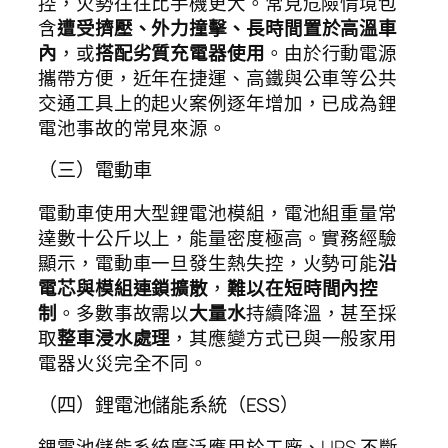
控，火勢往往比手機更大。常見危險情境包
含
遭受擠壓、外力撞擊、長時間置於高溫車
內
，或
搭配劣質充電器使用
。由於行動電源
攜帶方便，近年在捷運、高鐵與公車等公共
交通工具上的起火案例逐年增加，已成為鋰
電池事故的常見來源。
（三）電動車
電動車使用大型鋰電池模組，電池組重量常
達數十公斤以上，能量密度極高。實務經驗
顯示，電動車一旦發生熱失控，火勢可能
沿
電芯與模組連鎖擴散
，
難以在短時間內控
制
。多數事故需以
大量水
持續降溫，甚至採
取
整車浸水處理
，其應變方式已與一般家用
電器火災完全不同。
（四）鋰電池儲能系統（ESS）
鋰電池儲能系統廣泛應用於工廠、UPS 不斷