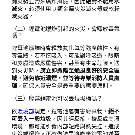
劇火勢並帶來爆炸風險，因此
絕對不能用水
滅火
，必須使用 D 類金屬火災滅火器或乾粉
滅火器。
（二）鋰電池爆炸引起的火災，會釋放毒氣
嗎？
鋰電池燃燒時會釋放氟化氫等強腐蝕性、有
毒氣體，若不慎吸入，可能對呼吸道、眼睛
和皮膚造成嚴重傷害，甚至有生命危險。遇
到火災時，
應立即撤離至通風良好的安全區
域，避免靠近濃煙，並等待專業消防人員處
理
，確保人員安全是最重要的應變原則。
（三）廢棄鋰電池可以丟垃圾桶嗎？
依
環境部
規定，鋰電池屬有害廢棄物，
絕不
可丟入一般垃圾
，因其經壓縮、擠壓或高溫
環境，都可能引發內部短路與熱失控，造成
火災或爆炸。正確做法是將廢棄鋰電池送至