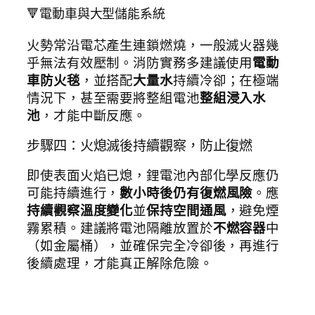
🔻電動車與大型儲能系統
火勢常沿電芯產生連鎖燃燒，一般滅火器幾
乎無法有效壓制。消防實務多建議使用
電動
車防火毯
，並搭配
大量水
持續冷卻；在極端
情況下，甚至需要將整組電池
整組浸入水
池
，才能中斷反應。
步驟四：火熄滅後持續觀察，防止復燃
即使表面火焰已熄，鋰電池內部化學反應仍
可能持續進行，
數小時後仍有復燃風險
。應
持續觀察溫度變化
並
保持空間通風
，避免煙
霧累積。建議將電池隔離放置於
不燃容器
中
（如金屬桶），並確保完全冷卻後，再進行
後續處理，才能真正解除危險。